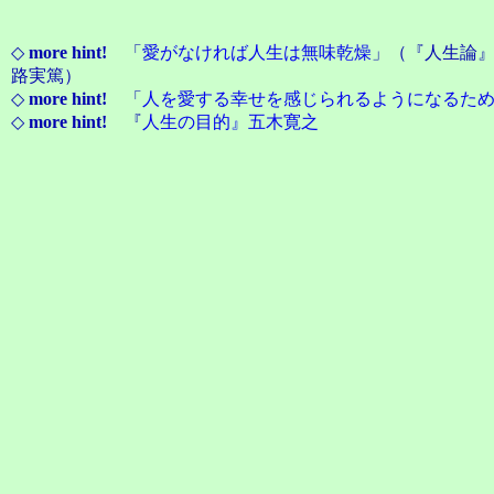
◇
more hint!
「
愛がなければ人生は無味乾燥
」（『人生論
路実篤）
◇
more hint!
「
人を愛する幸せを感じられるようになるた
◇
more hint!
『
人生の目的』五木寛之