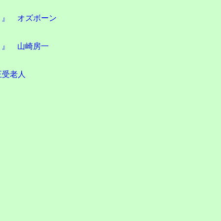
』 オズボーン
』 山崎房一
正受老人