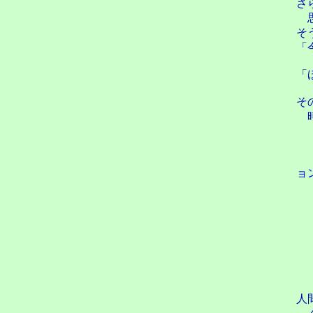
さ
思
そ
「
「
そ
時
ョ
『
大
そ
人