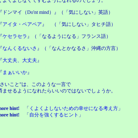
よくよしなくてすむようになれるのでしょう。
ドンマイ（Do'nt mind）』（「気にしない」英語）
『
アイタ・ペアペア
』 （「気にしない」タヒチ語）
『
ケセラセラ
』（「なるようになる」フランス語）
『
なんくるないさ
』（「なんとかなるさ」沖縄の方言）
『
大丈夫、大丈夫
』
『
まぁいいか
』
小さいこと”は、このような一言で
ませるようになれたらいいのではないでしょうか。
ore hint!
「
くよくよしないための幸せになる考え方
」
ore hint!
「
自分を強くするヒント
」