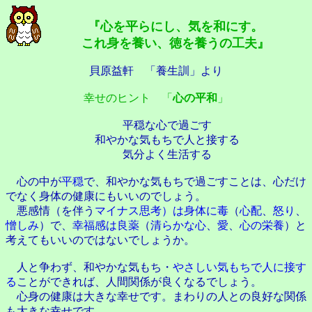
『心を平らにし、気を和にす。
これ身を養い、徳を養うの工夫』
貝原益軒 「養生訓」より
幸せのヒント 「
心の平和
」
平穏な心で過ごす
和やかな気もちで人と接する
気分よく生活する
心の中が
平穏
で、和やかな気もちで過ごすことは、心だけ
でなく身体の健康にもいいのでしょう。
悪感情（を伴う
マイナス思考）は身体に毒
（
心配
、
怒り
、
憎しみ
）で、
幸福感は良薬
（
清らかな心
、
愛
、
心の栄養
）と
考えてもいいのではないでしょうか。
人と争わず、和やかな気もち・
やさしい気もちで人に接す
る
ことができれば、人間関係が良くなるでしょう。
心身の健康は大きな幸せです。まわりの人との良好な関係
も大きな幸せです。